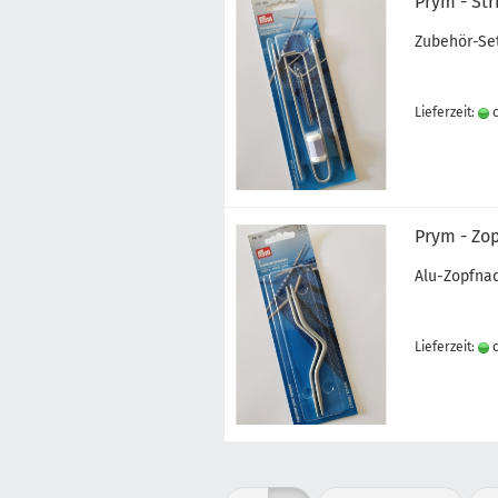
Prym - Str
Zubehör-Set
Lieferzeit:
c
Prym - Zo
Alu-Zopfna
Lieferzeit:
c