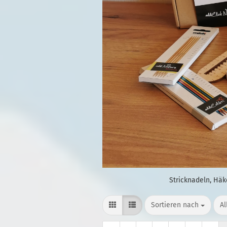
Stricknadeln, Häk
Sortieren nach
pr
Sortieren nach
Al