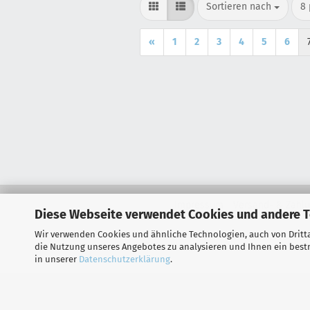
Sortieren nach
pr
Sortieren nach
8 
«
1
2
3
4
5
6
Impressum
Versand- & Zahl
Diese Webseite verwendet Cookies und andere 
Wir verwenden Cookies und ähnliche Technologien, auch von Dritta
die Nutzung unseres Angebotes zu analysieren und Ihnen ein bestm
in unserer
Datenschutzerklärung
.