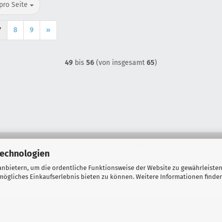
o Seite
pro Seite
7
8
9
»
49
bis
56
(von insgesamt
65
)
ungsbedingungen
Widerrufsrecht & Muster-Widerrufsformular
Mein 
Technologien
Privatsphäre und Datenschutz
Cookie Einstellungen
nbietern, um die ordentliche Funktionsweise der Website zu gewährleisten
ögliches Einkaufserlebnis bieten zu können. Weitere Informationen finden
Webshop erstellen
mit Gambio.de © 2026