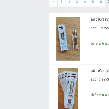
«
1
2
3
4
5
6
addiCrasy
addi Crasy
Lieferzeit:
c
addiCrasy
addi Crasy
Lieferzeit:
c