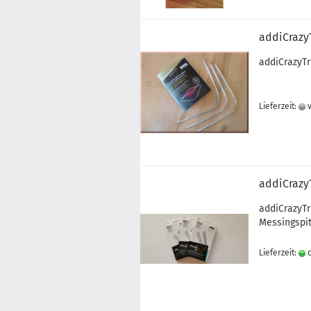
addiCrazy
addiCrazyTr
Lieferzeit:
v
addiCrazy
addiCrazyTr
Messingspi
Lieferzeit:
c