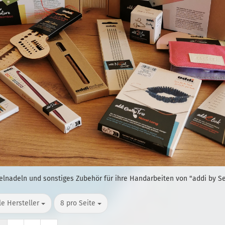
elnadeln und sonstiges Zubehör für ihre Handarbeiten von "addi by Se
o Seite
pro Seite
le Hersteller
8 pro Seite