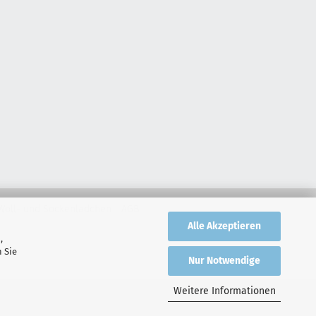
Woll- und Sockenlädchen
AGB
Alle Akzeptieren
,
 Sie
Nur Notwendige
Weitere Informationen